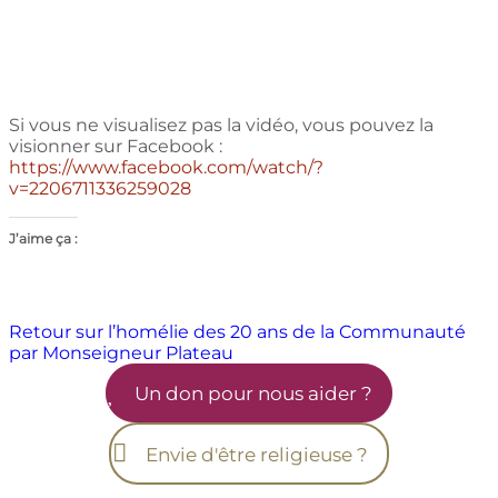
Si vous ne visualisez pas la vidéo, vous pouvez la
visionner sur Facebook :
https://www.facebook.com/watch/?
v=2206711336259028
J’aime ça :
Navigation
Retour sur l’homélie des 20 ans de la Communauté
par Monseigneur Plateau
de
Un don pour nous aider ?
l’article
Envie d'être religieuse ?