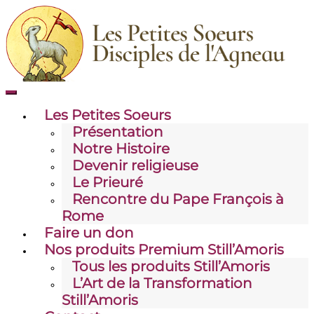
Skip
to
content
Toggle
mobile
Les Petites Soeurs
menu
Présentation
Notre Histoire
Devenir religieuse
Le Prieuré
Rencontre du Pape François à
Rome
Faire un don
Nos produits Premium Still’Amoris
Tous les produits Still’Amoris
L’Art de la Transformation
Still’Amoris