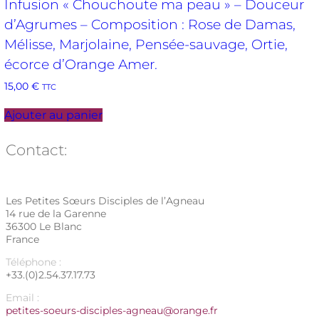
Infusion « Chouchoute ma peau » – Douceur
d’Agrumes – Composition : Rose de Damas,
Mélisse, Marjolaine, Pensée-sauvage, Ortie,
écorce d’Orange Amer.
15,00
€
TTC
Ajouter au panier
Contact:
Les Petites Sœurs Disciples de l’Agneau
14 rue de la Garenne
36300 Le Blanc
France
Téléphone :
+33.(0)2.54.37.17.73
Email :
petites-soeurs-disciples-agneau@orange.fr