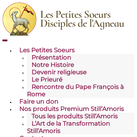
Skip
to
content
Toggle
mobile
Les Petites Soeurs
menu
Présentation
Notre Histoire
Devenir religieuse
Le Prieuré
Rencontre du Pape François à
Rome
Faire un don
Nos produits Premium Still’Amoris
Tous les produits Still’Amoris
L’Art de la Transformation
Still’Amoris