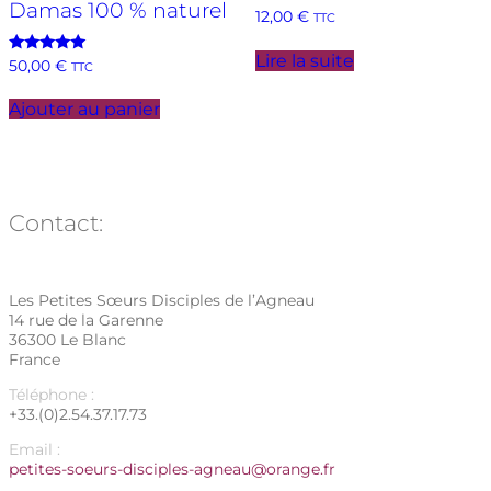
Damas 100 % naturel
12,00
€
TTC
Lire la suite
Note
50,00
€
TTC
5.00
sur 5
Ajouter au panier
Contact:
Les Petites Sœurs Disciples de l’Agneau
14 rue de la Garenne
36300 Le Blanc
France
Téléphone :
+33.(0)2.54.37.17.73
Email :
petites-soeurs-disciples-agneau@orange.fr