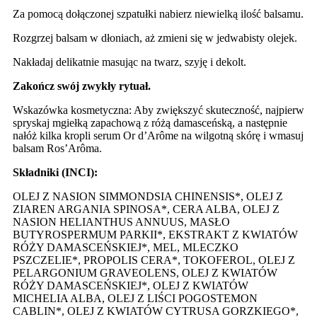
Za pomocą dołączonej szpatułki nabierz niewielką ilość balsamu.
Rozgrzej balsam w dłoniach, aż zmieni się w jedwabisty olejek.
Nakładaj delikatnie masując na twarz, szyję i dekolt.
Zakończ swój zwykły rytuał.
Wskazówka kosmetyczna: Aby zwiększyć skuteczność, najpierw
spryskaj mgiełką zapachową z różą damasceńską, a następnie
nałóż kilka kropli serum Or d’Arôme na wilgotną skórę i wmasuj
balsam Ros’Arôma.
Składniki (INCI):
OLEJ Z NASION SIMMONDSIA CHINENSIS*, OLEJ Z
ZIAREN ARGANIA SPINOSA*, CERA ALBA, OLEJ Z
NASION HELIANTHUS ANNUUS, MASŁO
BUTYROSPERMUM PARKII*, EKSTRAKT Z KWIATÓW
RÓŻY DAMASCEŃSKIEJ*, MEL, MLECZKO
PSZCZELIE*, PROPOLIS CERA*, TOKOFEROL, OLEJ Z
PELARGONIUM GRAVEOLENS, OLEJ Z KWIATÓW
RÓŻY DAMASCEŃSKIEJ*, OLEJ Z KWIATÓW
MICHELIA ALBA, OLEJ Z LIŚCI POGOSTEMON
CABLIN*, OLEJ Z KWIATÓW CYTRUSA GORZKIEGO*,