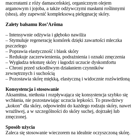
maceratami z róży damasceńskiej, organicznym olejem
arganowym i jojoba, a także odżywczymi masłami roślinnymi
(shea), aby zapewnić kompleksową pielęgnację skóry.
Zalety balsamu Ros’Arôma
– Intensywnie odżywia i głęboko nawilża
– Stymuluje regenerację komórek dzięki zawartości mleczka
pszczelego
– Poprawia elastyczność i blask skóry
– Redukuje zaczerwienienia, podrażnienia i oznaki zmęczenia
– Wygładza teksturę skóry i łagodzi uczucie dyskomfortu
– Chroni przed szkodliwym działaniem czynników
zewnętrznych i suchością
– Pozostawia skórę miękką, elastyczną i widocznie rozświetloną
Konsystencja i stosowanie
Aksamitna, nietłusta i rozpływająca się konsystencja szybko się
wchłania, nie pozostawiając uczucia lepkości. To prawdziwy
„kokon” dla skóry, odpowiedni do każdego rodzaju skóry, nawet
wrażliwej, a w szczególności do skóry suchej, dojrzałej lub
zmęczonej.
Sposób użycia
Zaleca się stosowanie wieczorem na idealnie oczyszczoną skórę.