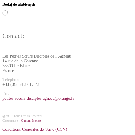
Dodaj do ulubionych:
Contact:
Les Petites Sœurs Disciples de l’Agneau
14 rue de la Garenne
36300 Le Blanc
France
Téléphone :
+33.(0)2.54.37.17.73
Email :
petites-soeurs-disciples-agneau@orange.fr
@2019 Tous Droits Réservés
Conception :
Gaëtan Pichon
Conditions Générales de Vente (CGV)