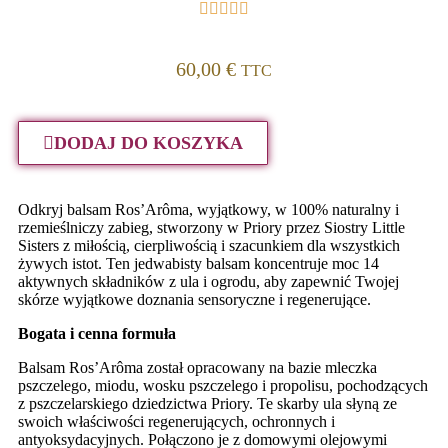
60,00 €
TTC
DODAJ DO KOSZYKA
Odkryj balsam Ros’Arôma, wyjątkowy, w 100% naturalny i
rzemieślniczy zabieg, stworzony w Priory przez Siostry Little
Sisters z miłością, cierpliwością i szacunkiem dla wszystkich
żywych istot. Ten jedwabisty balsam koncentruje moc 14
aktywnych składników z ula i ogrodu, aby zapewnić Twojej
skórze wyjątkowe doznania sensoryczne i regenerujące.
Bogata i cenna formuła
Balsam Ros’Arôma został opracowany na bazie mleczka
pszczelego, miodu, wosku pszczelego i propolisu, pochodzących
z pszczelarskiego dziedzictwa Priory. Te skarby ula słyną ze
swoich właściwości regenerujących, ochronnych i
antyoksydacyjnych. Połączono je z domowymi olejowymi