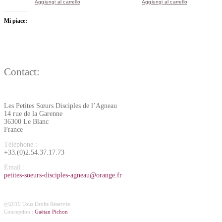
Aggiungi al carrello
Aggiungi al carrello
Mi piace:
Contact:
Les Petites Sœurs Disciples de l’Agneau
14 rue de la Garenne
36300 Le Blanc
France
Téléphone :
+33.(0)2.54.37.17.73
Email :
petites-soeurs-disciples-agneau@orange.fr
@2019 Tous Droits Réservés
Conception :
Gaëtan Pichon